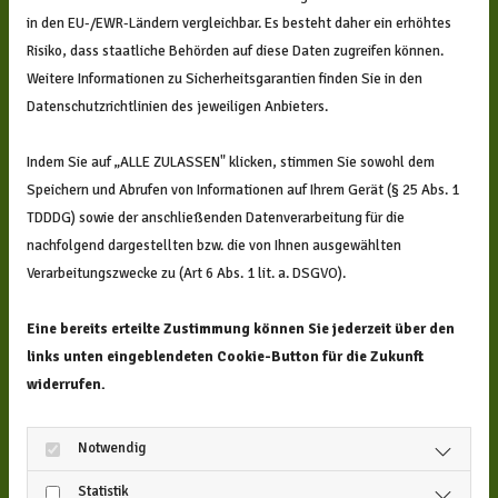
in den EU-/EWR-Ländern vergleichbar. Es besteht daher ein erhöhtes
Risiko, dass staatliche Behörden auf diese Daten zugreifen können.
Weitere Informationen zu Sicherheitsgarantien finden Sie in den
Datenschutzrichtlinien des jeweiligen Anbieters.
Prävention
Indem Sie auf „ALLE ZULASSEN" klicken, stimmen Sie sowohl dem
Dabei müssten bei vielen Kindern mangelnde
Speichern und Abrufen von Informationen auf Ihrem Gerät (§ 25 Abs. 1
Sprachkenntnisse gar nicht erst auftreten. Präventive
TDDDG) sowie der anschließenden Datenverarbeitung für die
Maßnahmen zu Hause oder im Kindergarten verhindern,
nachfolgend dargestellten bzw. die von Ihnen ausgewählten
dass es soweit kommt.
Verarbeitungszwecke zu (Art 6 Abs. 1 lit. a. DSGVO).
Möglichkeiten:
Beratungsgespräche
Eine bereits erteilte Zustimmung können Sie jederzeit über den
Schulungsmaßnahmen
links unten eingeblendeten Cookie-Button für die Zukunft
Vorträge
widerrufen.
Frühe Förderung im Spracherwerbsprozess kann Probleme
Notwendig
vermeiden und Kosten mindern. Prävention hilft, die eigene
Kommunikationsfähigkeit auf hohem Niveau zu halten.
Statistik