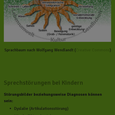
Sprachbaum nach Wolfgang Wendlandt (
Creative Commons
)
Sprechstörungen bei Kindern
Störungsbilder beziehungsweise Diagnosen können
sein:
Dyslalie (Artikulationsstörung)