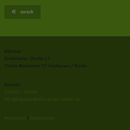
zurück
Adresse
Dreilebener Straße 17
39164 Wanzleben OT Seehausen / Börde
Kontakt
039407 - 98999
info@logopaedische-praxis-kunkel.de
Impressum
|
Datenschutz