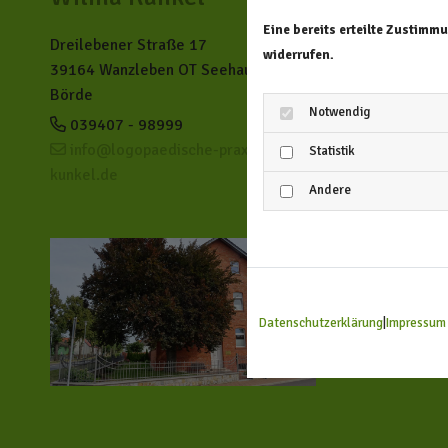
Montag
Eine bereits erteilte Zustimm
Dienstag
Dreilebener Straße 17
widerrufen.
Mittwoc
39164 Wanzleben OT Seehausen /
Donners
Börde
Notwendig
Freitag
039407 - 98999
info@logopaedische-praxis-
Statistik
kunkel.de
Andere
Datenschutzerklärung
|
Impressum