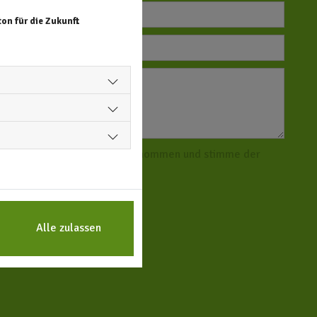
on für die Zukunft
hutzerklärung zur Kenntnis genommen und stimme der
aten zu. *
Alle zulassen