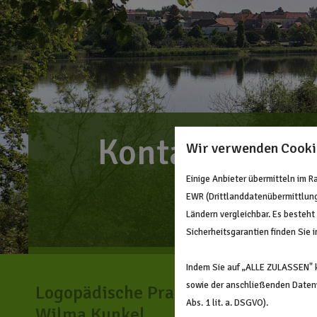
Kontakt zur P
Wir verwenden Cooki
Einige Anbieter übermitteln im 
EWR (Drittlanddatenübermittlung)
Ländern vergleichbar. Es besteht
Sicherheitsgarantien finden Sie i
Indem Sie auf „ALLE ZULASSEN" k
sowie der anschließenden Datenv
Logopädische Praxis
Öffnu
Abs. 1 lit. a. DSGVO).
Wilma Kunkel