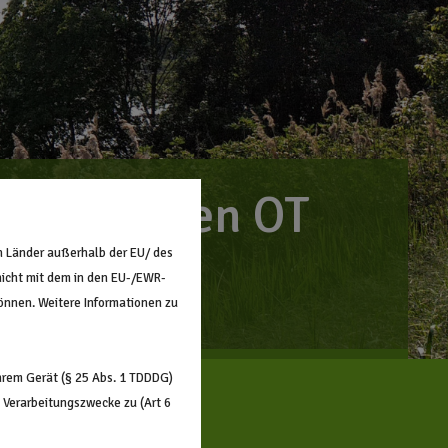
n Wanzleben OT
n Länder außerhalb der EU/ des
nicht mit dem in den EU-/EWR-
können. Weitere Informationen zu
hrem Gerät (§ 25 Abs. 1 TDDDG)
 Verarbeitungszwecke zu (Art 6
ar