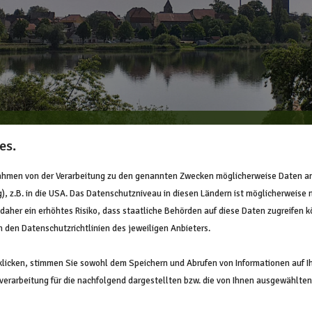
raxis für Logopädie i
es.
Seehausen / Börde
Rahmen von der Verarbeitung zu den genannten Zwecken möglicherweise Daten a
, z.B. in die USA. Das Datenschutzniveau in diesen Ländern ist möglicherweise 
 daher ein erhöhtes Risiko, dass staatliche Behörden auf diese Daten zugreifen 
n den Datenschutzrichtlinien des jeweiligen Anbieters.
licken, stimmen Sie sowohl dem Speichern und Abrufen von Informationen auf I
erarbeitung für die nachfolgend dargestellten bzw. die von Ihnen ausgewählten
ngszeiten
Kontaktformul