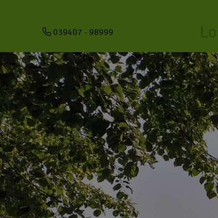
Lo
039407 - 98999