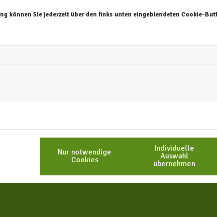
08:00 - 17:00
ung können Sie jederzeit über den links unten eingeblendeten Cookie-Butt
08:00 - 17:00
h
08:00 - 17:00
tag
08:00 - 13:00
08:00 - 13:00
Ich habe die Datensc
Verarbeitung meiner D
* Pflichtfeld
Individuelle
Nur notwendige
Auswahl
Cookies
übernehmen