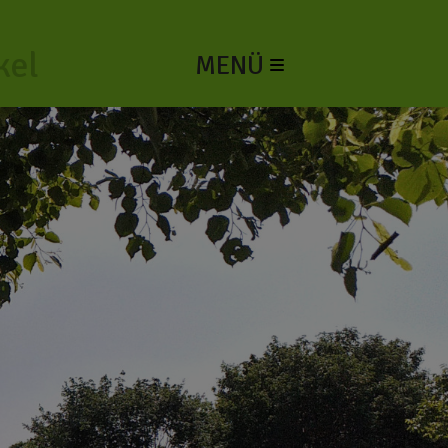
kel
MENÜ